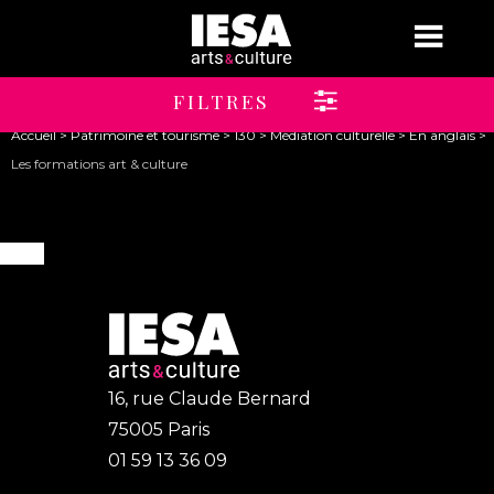
Jump to navigation
Brochure
Candidature
FILTRES
Vous
Accueil
>
Patrimoine et tourisme
>
130
>
Médiation culturelle
>
En anglais >
êtes
Les formations art & culture
ici
16, rue Claude Bernard
75005 Paris
01 59 13 36 09