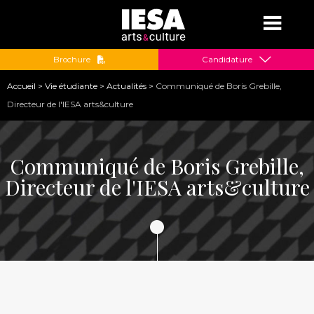
Jump to navigation
Brochure
Candidature
Vous
Accueil
>
Vie étudiante
>
Actualités
>
Communiqué de Boris Grebille,
êtes
Directeur de l'IESA arts&culture
ici
Communiqué de Boris Grebille,
Directeur de l'IESA arts&culture