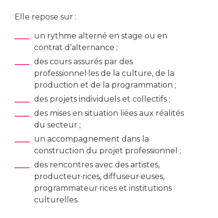
t
o
U
e
Elle repose sur :
un rythme alterné en stage ou en
r
contrat d’alternance ;
e
des cours assurés par des
s
r
e
professionnel·les de la culture, de la
a
production et de la programmation ;
e
l
r
des projets individuels et collectifs ;
c
o
des mises en situation liées aux réalités
t
s
j
du secteur ;
a
:
e
un accompagnement dans la
c
construction du projet professionnel ;
t
l
o
des rencontres avec des artistes,
s
e
producteur·rices, diffuseur·euses,
a
v
programmateur·rices et institutions
t
r
i
culturelles.
a
U
t
v
p