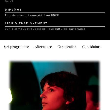
Bac+3
DIPLÔME
Titre de niveau 7 enregistré au RNCP
LIEU D’ENSEIGNEMENT
Sur le campus et au sein de lieux culturels partenaires
ctifs et programme
Alternance
Certification
Candidature