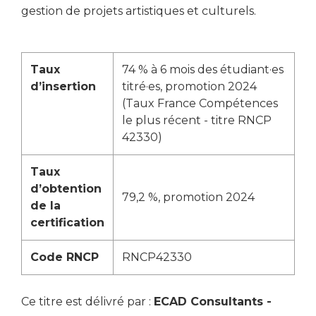
gestion de projets artistiques et culturels.
i
e
e
a
s
Taux
74 % à 6 mois des étudiant·es
c
d’insertion
titré·es, promotion 2024
t
e
(Taux France Compétences
i
c
le plus récent - titre RNCP
v
a
42330)
e
s
Taux
,
d’obtention
e
79,2 %, promotion 2024
de la
i
x
certification
a
r
o
Code RNCP
RNCP42330
U
t
s
i
é
Ce titre est délivré par :
ECAD Consultants -
c
s