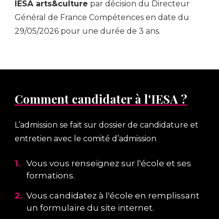
IESA arts&culture
par décision du Directeur
,
Général de France Compétences en date du
l
29/05/2026 pour une durée de 3 ans.
e
o
a
s
s
i
o
e
Comment candidater à l'IESA ?
r
U
r
t
s
L’admission se fait sur dossier de candidature et
s
,
entretien avec le comité d’admission
a
r
c
e
1.
Vous vous renseignez sur l'école et ses
U
a
formations.
2.
Vous candidatez à l'école en remplissant
é
un formulaire du site internet.
s