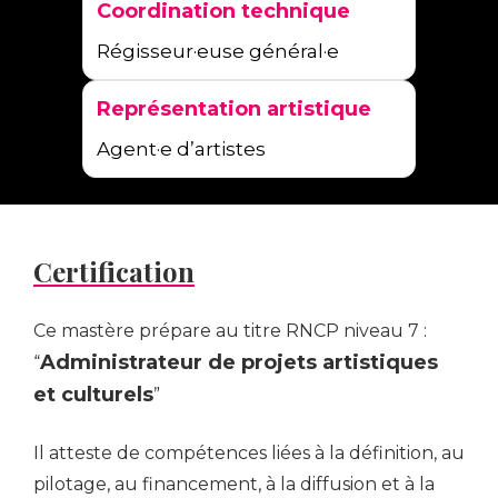
e
Coordination technique
o
t
s
s
Régisseur·euse général·e
r
s
e
ô
Représentation artistique
s
l
i
Agent·e d’artistes
e
v
r
U
c
a
o
t
Certification
e
t
e
i
s
é
Ce mastère prépare au titre RNCP niveau 7 :
:
Administrateur de projets artistiques
“
a
et culturels
U
”
(
s
é
Il atteste de compétences liées à la définition, au
o
t
pilotage, au financement, à la diffusion et à la