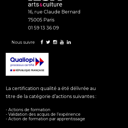
v
o
t
16, rue Claude Bernard
t
a
75005 Paris
é
r
s
01 59 13 36 09
y
r
a
x
a
t
v
Nous suivre
é
l
a
e
t
e
r
z
v
e
a
,
a
i
l
l
a
t
t
5
La certification qualité a été délivrée au
i
titre de la catégorie d’actions suivantes :
t
e
r
é
·
s
- Actions de formation
5
l
- Validation des acquis de l’expérience
e
s
- Action de formation par apprentissage
'
s
t
,
a