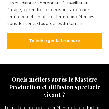
i
Les étudiant·es apprennent à travailler en
a
l
s
équipe, à prendre des décisions, à défendre
o
t
leurs choix et à mobiliser leurs compétences
t
i
dans des contextes proches du terrain.
,
é
Télécharger la brochure
e
v
c
s
e
e
l
r
t
o
s
c
Quels métiers après le Mastère
s
l
Production et diffusion spectacle
é
,
U
t
e
vivant ?
l
e
r
Le mastère prépare aux métiers de la production,
s