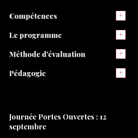
Compétences
Le programme
Méthode d'évaluation
l
Pédagogie
l
l
t
Journée Portes Ouvertes : 12
l
septembre
t
t