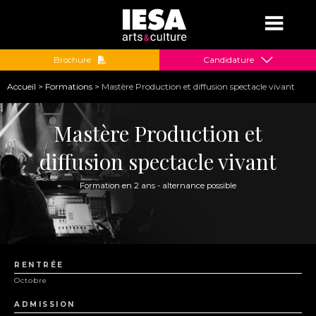
Jump to navigation
Brochure
Candidature
Vous
Accueil
>
Formations
>
Mastère Production et diffusion spectacle vivant
êtes
ici
Mastère Production et
diffusion spectacle vivant
Formation en 2 ans - alternance possible
RENTRÉE
Octobre
ADMISSION