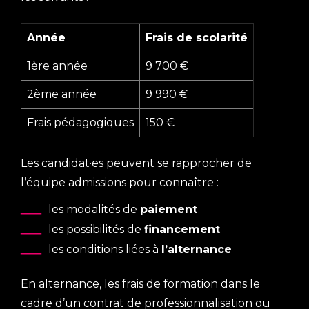
é
t
e
Année
Frais de scolarité
i
s
1ère année
9 700 €
e
e
r
x
2ème année
9 990 €
e
a
Frais pédagogiques
150 €
t
i
e
Les candidat·es peuvent se rapprocher de
l’équipe admissions pour connaître :
s
e
s
les modalités de
paiement
r
e
les possibilités de
financement
s
les conditions liées à
l’alternance
i
e
o
En alternance, les frais de formation dans le
s
cadre d’un contrat de professionnalisation ou
t