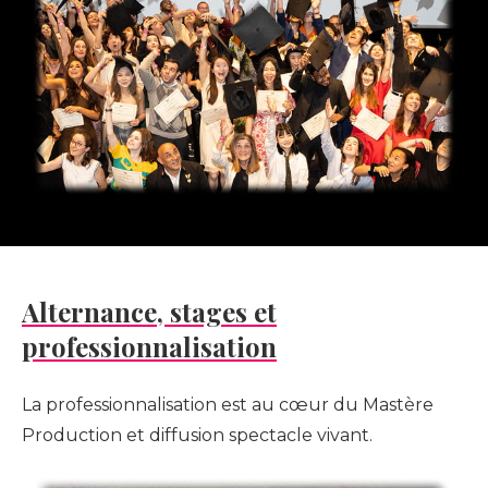
j
t
t
t
L
l
e
i
l
a
s
t
t
Alternance, stages et
è
professionnalisation
r
e
l
l
La professionnalisation est au cœur du Mastère
Production et diffusion spectacle vivant.
r
L
o