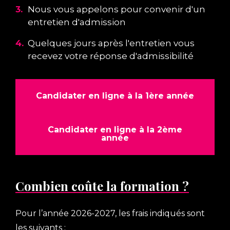
i
3.
Nous vous appelons pour convenir d'un
é
entretien d'admission
c
r
4.
Quelques jours après l'entretien vous
e
i
recevez votre réponse d'admissibilité
s
t
,
s
e
Candidater en ligne à la 1ère année
e
x
t
o
Candidater en ligne à la 2ème
année
e
r
r
a
t
i
Combien coûte la formation ?
x
s
)
e
e
Pour l’année 2026-2027, les frais indiqués sont
t
les suivants :