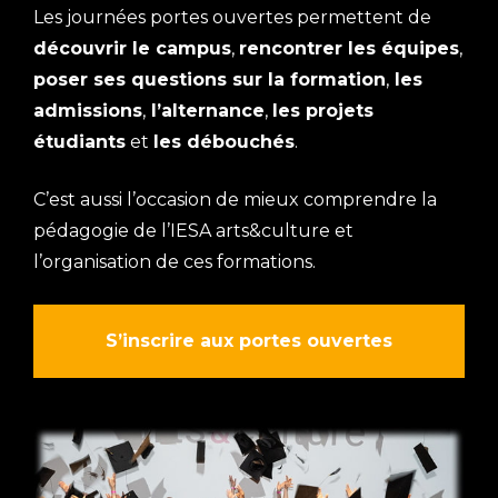
l
l
Les journées portes ouvertes permettent de
découvrir le campus
,
rencontrer les équipes
,
poser ses questions sur la formation
,
les
admissions
,
l’alternance
,
les projets
étudiants
et
les débouchés
.
i
t
C’est aussi l’occasion de mieux comprendre la
pédagogie de l’IESA arts&culture et
i
l’organisation de ces formations.
t
l
S’inscrire aux portes ouvertes
t
·