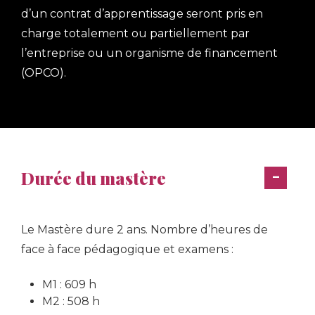
d’un contrat d’apprentissage seront pris en
r
a
charge totalement ou partiellement par
i
l’entreprise ou un organisme de financement
e
s
(OPCO).
l
l
s
e
v
a
r
l
o
Durée du mastère
i
c
e
a
s
Le Mastère dure 2 ans. Nombre d’heures de
s
face à face pédagogique et examens :
t
l
M1 : 609 h
s
e
M2 : 508 h
s