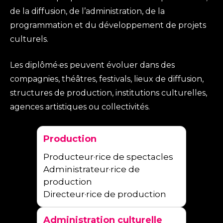
e
a
de la diffusion, de l’administration, de la
é
l
r
programmation et du développement de projets
t
s
t
culturels.
v
e
i
Les diplômé·es peuvent évoluer dans des
i
s
a
compagnies, théâtres, festivals, lieux de diffusion,
a
e
r
structures de production, institutions culturelles,
l
i
agences artistiques ou collectivités.
t
’
a
·
U
a
t
e
Production
m
c
a
s
c
Producteur·rice de spectacles
v
s
Administrateur·rice de
e
o
production
i
c
Directeur·rice de production
s
l
t
i
e
Administration culturelle
é