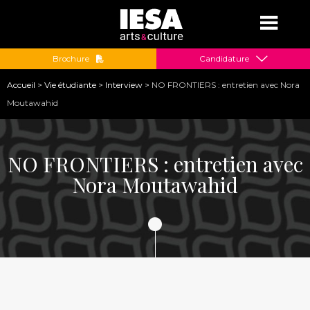
Jump to navigation
Brochure
Candidature
Vous
Accueil
>
Vie étudiante
>
Interview
>
NO FRONTIERS : entretien avec Nora
êtes
Moutawahid
ici
NO FRONTIERS : entretien avec
Nora Moutawahid