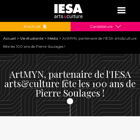
Jump to navigation
Brochure
Candidature
Vous
Accueil
>
Vie étudiante
>
Media
>
ArtMYN, partenaire de l'IESA arts&culture
êtes
fête les 100 ans de Pierre Soulages !
ici
ArtMYN, partenaire de l'IESA
arts&culture fête les 100 ans de
Pierre Soulages !