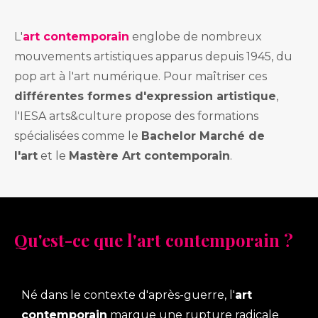
L'
art contemporain
englobe de nombreux
mouvements artistiques apparus depuis 1945, du
pop art à l'art numérique. Pour maîtriser ces
différentes formes d'expression artistique
,
l'IESA arts&culture propose des formations
spécialisées comme le
Bachelor Marché de
l'art
et le
Mastère Art contemporain
.
Qu'est-ce que l'art contemporain ?
Né dans le contexte d'après-guerre, l'
art
contemporain
marque une rupture radicale