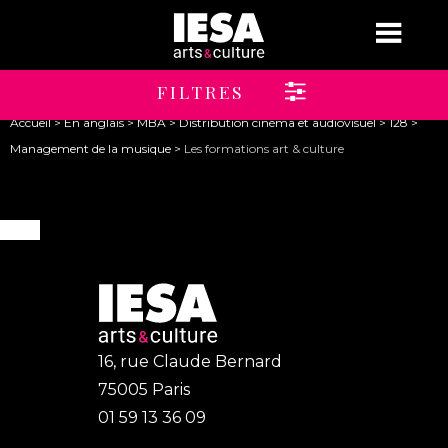
Jump to navigation
Brochure
Candidature
FILTRES
Vous
Accueil
>
En anglais
>
MBA
>
Distribution cinéma et audiovisuel
>
128
>
êtes
Management de la musique >
Les formations art & culture
ici
16, rue Claude Bernard
75005 Paris
01 59 13 36 09