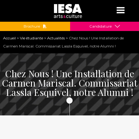
Jump to navigation
Brochure
Candidature
Vous
Accueil
>
Vie étudiante
>
Actualités
>
Chez Nous ! Une Installation de
êtes
Carmen Mariscal. Commissariat Lassla Esquivel, notre Alumni !
ici
Chez Nous ! Une Installation de
Carmen Mariscal. Commissariat
Lassla Esquivel, notre Alumni !