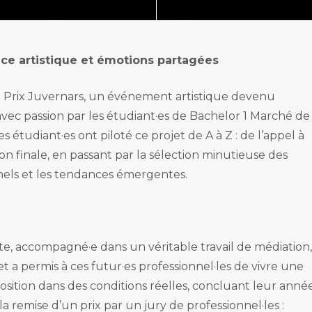
Mastère pro.
 la musique
ofessionnelles
exposition
ogram
ffusion spectacle vivant
nce artistique et émotions partagées
stion de projets culturels
stribution audiovisuelle
 du Prix Juvernars, un événement artistique devenu
avec passion par les étudiant·es de Bachelor 1 Marché de
es étudiant·es ont piloté ce projet de A à Z : de l’appel à
on finale, en passant par la sélection minutieuse des
onnels et les tendances émergentes.
te, accompagné·e dans un véritable travail de médiation,
t a permis à ces futur·es professionnel·les de vivre une
sition dans des conditions réelles, concluant leur anné
a remise d’un prix par un jury de professionnel·les :