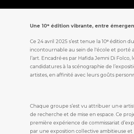
Management de
Formations pr
Commissariat d’
Foundation pr
Production et di
Une 10ᵉ édition vibrante, entre émerge
Mastère pro. Ge
Production et di
Ce 24 avril 2025 s’est tenue la 10ᵉ édition
incontournable au sein de l'école et porté 
l’art. Encadré·es par Hafida Jemni Di Folco, l
candidatures à la scénographie de l’expositi
artistes, en affinité avec leurs goûts pers
Chaque groupe s’est vu attribuer un·e artis
de recherche et de mise en espace. Ce proje
première expérience de commissariat d’expo
par une exposition collective ambitieuse et l