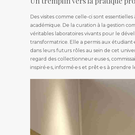
Un tremplin vers la pratique pr
Des visites comme celle-ci sont essentielle
académique. De la curation à la gestion com
véritables laboratoires vivants pour le dév
transformatrice. Elle a permis aux étudiant·
dans leurs futurs rôles au sein de cet univ
regard des collectionneur·euse·s, commissaire
inspiré·e·s, informé·e·s et prêt·e·s à prendre