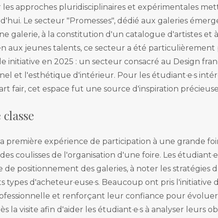
es approches pluridisciplinaires et expérimentales mettai
d'hui. Le secteur "Promesses", dédié aux galeries émerg
galerie, à la constitution d'un catalogue d'artistes et à l
en aux jeunes talents, ce secteur a été particulièrement 
le initiative en 2025 : un secteur consacré au Design fran
el et l'esthétique d'intérieur. Pour les étudiant·e·s inté
rt fair, cet espace fut une source d'inspiration précieuse
 classe
la première expérience de participation à une grande foir
 des coulisses de l'organisation d'une foire. Les étudiant·
ie de positionnement des galeries, à noter les stratégies d
ts types d'acheteur·euse·s. Beaucoup ont pris l'initiative
rofessionnelle et renforçant leur confiance pour évolue
s la visite afin d'aider les étudiant·e·s à analyser leurs