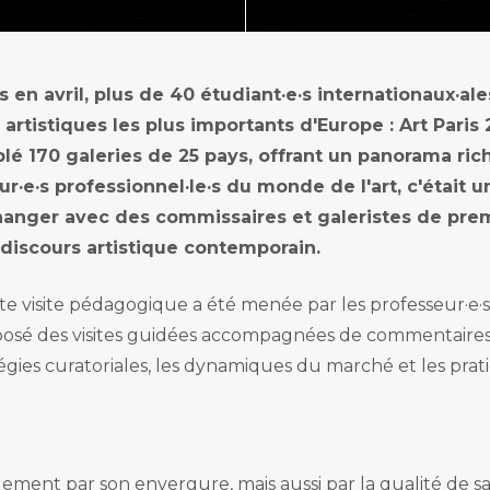
Mastère pro.
 la musique
ofessionnelles
exposition
ogram
ffusion spectacle vivant
 en avril, plus de 40 étudiant·e·s internationaux·
stion de projets culturels
artistiques les plus importants d'Europe : Art Paris 
stribution audiovisuelle
blé 170 galeries de 25 pays, offrant un panorama ric
ur·e·s professionnel·le·s du monde de l'art, c'était 
hanger avec des commissaires et galeristes de prem
 discours artistique contemporain.
te visite pédagogique a été menée par les professeur·e·
osé des visites guidées accompagnées de commentaires d
gies curatoriales, les dynamiques du marché et les prati
lement par son envergure, mais aussi par la qualité de 