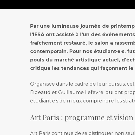
Management de
Formations pr
Commissariat d’
Foundation pr
Production et di
Par une lumineuse journée de printemps
Mastère pro. Ge
l'IESA ont assisté à l'un des événements 
Production et di
fraîchement restauré, le salon a rassem
contemporain. Pour nos étudiant·e·s, fut
pouls du marché artistique actuel, d'éc
critique les tendances qui façonnent le
Organisée dans le cadre de leur cursus, cet
Bideaud et Guillaume Lefevre, qui ont prop
étudiant·e·s de mieux comprendre les straté
Art Paris : programme et vision
Art Paris continue de se distinguer non seu