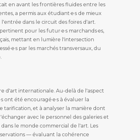
t en avant les frontières fluides entre les
entes, a permis aux étudiant·e·s de mieux
'entrée dans le circuit des foires d'art.
pertinent pour les futur·e·s marchands·es,
çais, mettant en lumière l'intersection
ressé·e·s par les marchés transversaux, du
.
e d'art internationale. Au-delà de l'aspect
e·s ont été encouragé·e·s à évaluer la
e tarification, et à analyser la manière dont
 d'échanger avec le personnel des galeries et
r dans le monde commercial de l'art. Les
 observations — évaluant la cohérence