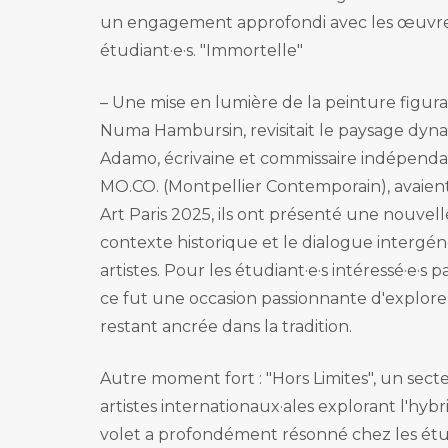
un engagement approfondi avec les œuvres e
étudiant·e·s. "Immortelle"
– Une mise en lumière de la peinture figur
Numa Hambursin, revisitait le paysage dynam
Adamo, écrivaine et commissaire indépenda
MO.CO. (Montpellier Contemporain), avaien
Art Paris 2025, ils ont présenté une nouvell
contexte historique et le dialogue intergén
artistes. Pour les étudiant·e·s intéressé·e·s pa
ce fut une occasion passionnante d'explorer
restant ancrée dans la tradition.
Autre moment fort : "Hors Limites", un sec
artistes internationaux·ales explorant l'hybri
volet a profondément résonné chez les étudia