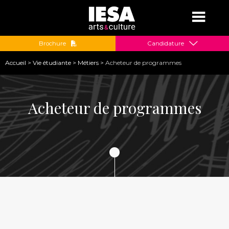
Jump to navigation
Brochure
Candidature
Vous
Accueil
>
Vie étudiante
>
Métiers
>
Acheteur de programmes
êtes
ici
Acheteur de programmes