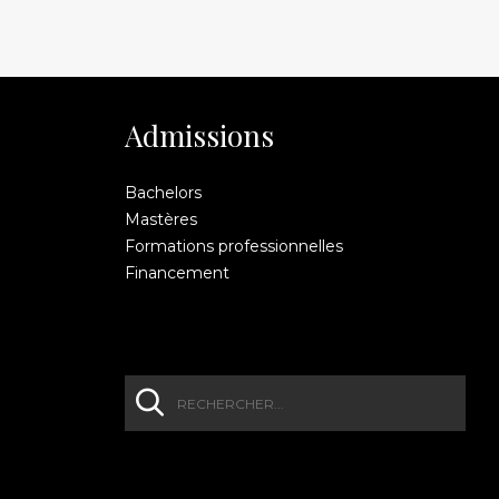
Admissions
Bachelors
Mastères
Formations professionnelles
Financement
R
F
e
c
o
h