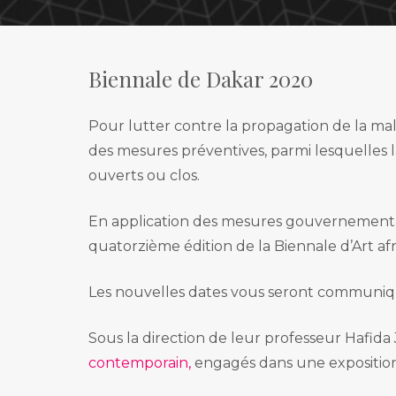
Management de
Formations pr
Commissariat d’
Foundation pr
Production et di
Biennale de Dakar 2020
Mastère pro. Ge
Production et di
Pour lutter contre la propagation de la ma
des mesures préventives, parmi lesquelles l
ouverts ou clos.
En application des mesures gouvernementale
quatorzième édition de la Biennale d’Art af
Les nouvelles dates vous seront communiqué
Sous la direction de leur professeur Hafida 
contemporain,
engagés dans une exposition p