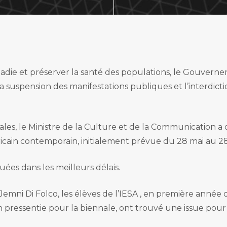
Mastère pro.
 la musique
ofessionnelles
exposition
ogram
ffusion spectacle vivant
stion de projets culturels
stribution audiovisuelle
ladie et préserver la santé des populations, le Gouvern
a suspension des manifestations publiques et l’interdic
s, le Ministre de la Culture et de la Communication a d
ricain contemporain, initialement prévue du 28 mai au 28
es dans les meilleurs délais.
Jemni Di Folco, les élèves de l’IESA , en première année
ressentie pour la biennale, ont trouvé une issue pour ma