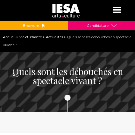
Jump to navigation
Brochure
Candidature
Vous
Accueil
>
Vie étudiante
>
Actualités
>
Quels sont les débouchés en spectacle
êtes
vivant ?
ici
Quels sont les débouchés en
spectacle vivant ?